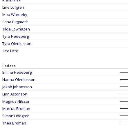
Klara Frisk
Line Löfgren
Moa Wärneby
Stina Birgmark
Tilda Löwhagen
Tyra Hedeberg
Tyra Oleniusson
Zea Licht
Ledare
Emma Hedeberg
Hanna Oleniusson
Jakob Johansson
Linn Astonson
Magnus Nilsson
Marcus Broman
Simon Lindgren
Thea Broman