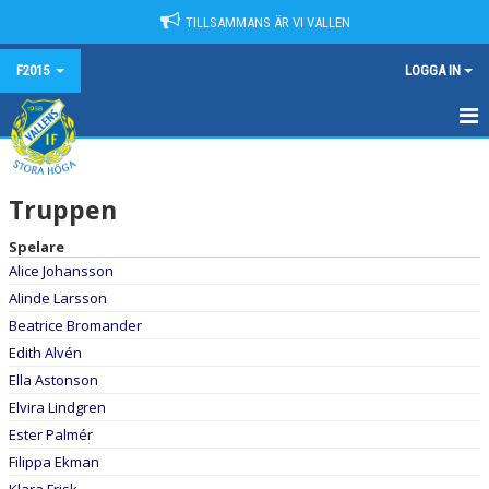
TILLSAMMANS ÄR VI VALLEN
F2015
LOGGA IN
HEM
Truppen
NYHETER
Spelare
KALENDER
Alice Johansson
Alinde Larsson
MATCHER
Beatrice Bromander
TRUPPEN
Edith Alvén
Ella Astonson
BILDGALLERI
Elvira Lindgren
Ester Palmér
DOKUMENT
Filippa Ekman
KONTAKT