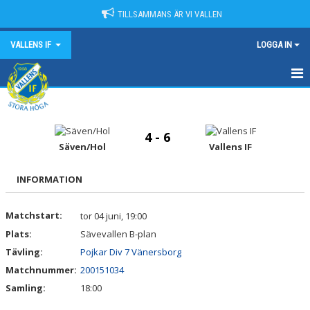
TILLSAMMANS ÄR VI VALLEN
VALLENS IF
LOGGA IN
HEM
NYHETER
4 - 6
Säven/Hol
Vallens IF
OM VALLENS IF
INFORMATION
KONTAKT
Matchstart:
tor 04 juni, 19:00
KALENDER
Plats:
Sävevallen B-plan
MATCHER
Tävling:
Pojkar Div 7 Vänersborg
Matchnummer:
200151034
SPONSORER
Samling:
18:00