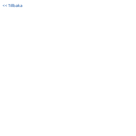
VERKSAMHETSHANDBOK
<< Tillbaka
VALLENLEDARE
FÖRÄLDRAR
LÄNKAR
DOKUMENT