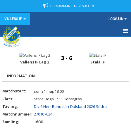
TILLSAMMANS ÄR VI VALLEN
VALLENS IF
LOGGA IN
HEM
NYHETER
3 - 6
Vallens IF Lag 2
Stala IF
OM VALLENS IF
INFORMATION
KONTAKT
Matchstart:
sön 31 maj, 18:00
KALENDER
Plats:
Stora Höga IP 11 Konstgräs
MATCHER
Tävling:
Div.6 Herr Bohuslän-Dalsland 2026 Södra
Matchnummer:
270107024
SPONSORER
Samling:
16:30