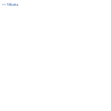
VERKSAMHETSHANDBOK
<< Tillbaka
VALLENLEDARE
FÖRÄLDRAR
LÄNKAR
DOKUMENT