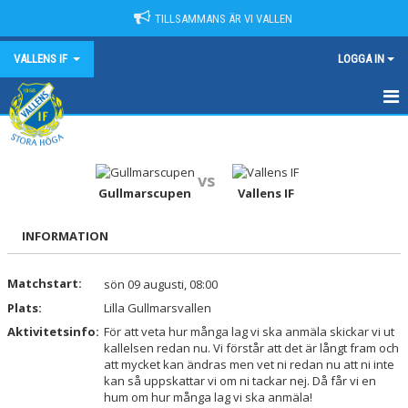
TILLSAMMANS ÄR VI VALLEN
VALLENS IF
LOGGA IN
HEM
NYHETER
vs
Gullmarscupen
Vallens IF
OM VALLENS IF
INFORMATION
KONTAKT
Matchstart:
sön 09 augusti, 08:00
KALENDER
Plats:
Lilla Gullmarsvallen
MATCHER
Aktivitetsinfo:
För att veta hur många lag vi ska anmäla skickar vi ut
kallelsen redan nu. Vi förstår att det är långt fram och
att mycket kan ändras men vet ni redan nu att ni inte
SPONSORER
kan så uppskattar vi om ni tackar nej. Då får vi en
hum om hur många lag vi ska anmäla!