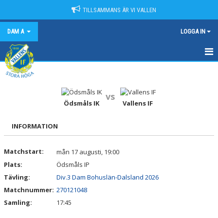
TILLSAMMANS ÄR VI VALLEN
DAM A
LOGGA IN
HEM
NYHETER
vs
Ödsmåls IK
Vallens IF
KALENDER
INFORMATION
MATCHER
Matchstart:
mån 17 augusti, 19:00
TRUPPEN
Plats:
Ödsmåls IP
BILDGALLERI
Tävling:
Div.3 Dam Bohuslän-Dalsland 2026
Matchnummer:
270121048
DOKUMENT
Samling:
17:45
KONTAKT