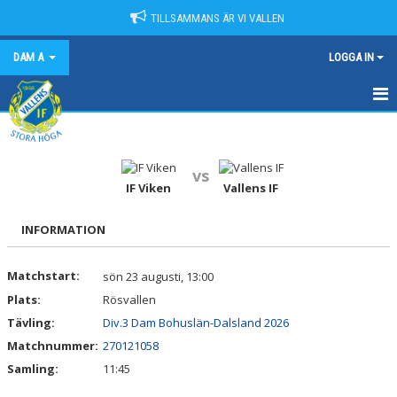
TILLSAMMANS ÄR VI VALLEN
DAM A
LOGGA IN
HEM
NYHETER
vs
IF Viken
Vallens IF
KALENDER
INFORMATION
MATCHER
Matchstart:
sön 23 augusti, 13:00
TRUPPEN
Plats:
Rösvallen
BILDGALLERI
Tävling:
Div.3 Dam Bohuslän-Dalsland 2026
Matchnummer:
270121058
DOKUMENT
Samling:
11:45
KONTAKT