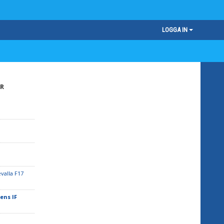
LOGGA IN
R
valla F17
ens IF