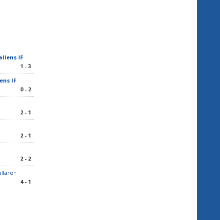
allens IF
1 - 3
ens IF
0 - 2
2 - 1
2 - 1
2 - 2
llaren
4 - 1