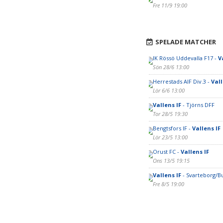
Fre 11/9 19:00
SPELADE MATCHER
IK Rössö Uddevalla F17 -
V
Sön 28/6 13:00
Herrestads AIF Div.3 -
Vall
Lör 6/6 13:00
Vallens IF
- Tjörns DFF
Tor 28/5 19:30
Bengtsfors IF -
Vallens IF
Lör 23/5 13:00
Orust FC -
Vallens IF
Ons 13/5 19:15
Vallens IF
- Svarteborg/Bu
Fre 8/5 19:00