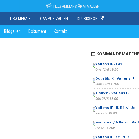
TILLSAMMANS ÄR VI VALLEN
LIRA MERA
CAMPUS VALLEN
KLUBBSHOP
Bildgalleri
Dokument
Kontakt
KOMMANDE MATCHE
Vallens IF
- Eds FF
Ons 12/8 19:30
Ödsmåls IK -
Vallens IF
Mån 17/8 19:00
IF Viken -
Vallens IF
Sön 23/8 13:00
Vallens IF
- IK Rössö Udde
Fre 28/8 19:00
Svarteborg/Bullaren -
Vall
Fre 4/9 19:00
Vallens IF
- Orust FC