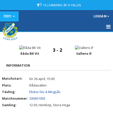
TILLSAMMANS ÄR VI VALLEN
F2011
LOGGA IN
HEM
NYHETER
3 - 2
Råda BK Vit
Vallens IF
KALENDER
INFORMATION
MATCHER
Matchstart:
lör 26 april, 15:00
TRUPPEN
Plats:
Rådavallen
BILDGALLERI
Tävling:
Flickor Div 4 Alingsås
Matchnummer:
200431003
DOKUMENT
Samling:
12:30, Hemköp, Stora Höga
KONTAKT