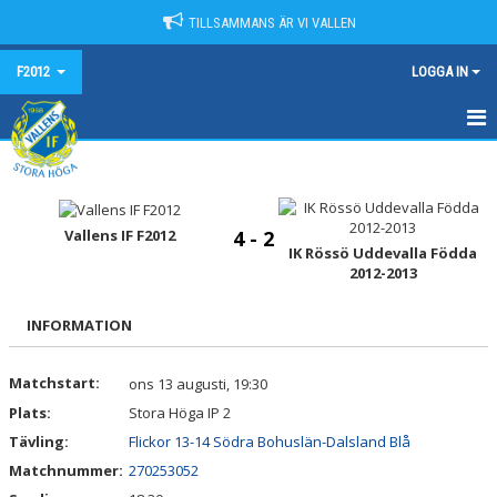
TILLSAMMANS ÄR VI VALLEN
F2012
LOGGA IN
HEM
NYHETER
Vallens IF F2012
4 - 2
IK Rössö Uddevalla Födda
KALENDER
2012-2013
MATCHER
INFORMATION
TRUPPEN
Matchstart:
ons 13 augusti, 19:30
BILDGALLERI
Plats:
Stora Höga IP 2
Tävling:
Flickor 13-14 Södra Bohuslän-Dalsland Blå
DOKUMENT
Matchnummer:
270253052
KONTAKT