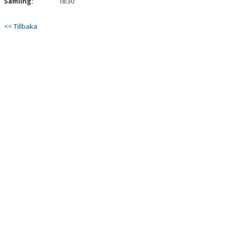
Samling:
18:30
<< Tillbaka