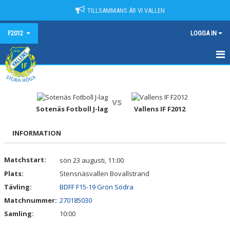
TILLSAMMANS ÄR VI VALLEN
F2012
LOGGA IN
HEM
NYHETER
vs
Sotenäs Fotboll J-lag
Vallens IF F2012
KALENDER
INFORMATION
MATCHER
Matchstart:
sön 23 augusti, 11:00
TRUPPEN
Plats:
Stensnäsvallen Bovallstrand
BILDGALLERI
Tävling:
BDFF F15-19 Grön Södra
Matchnummer:
270185030
DOKUMENT
Samling:
10:00
KONTAKT