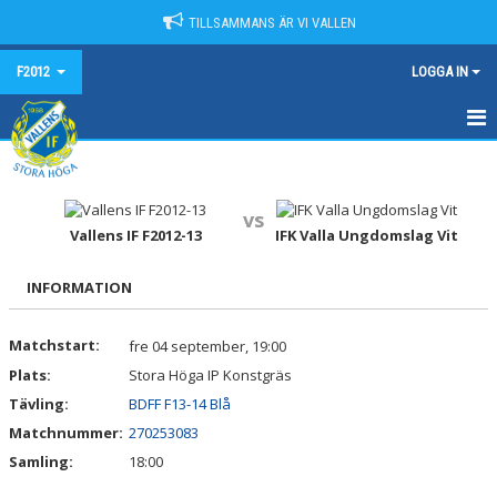
TILLSAMMANS ÄR VI VALLEN
F2012
LOGGA IN
HEM
NYHETER
vs
Vallens IF F2012-13
IFK Valla Ungdomslag Vit
KALENDER
INFORMATION
MATCHER
Matchstart:
fre 04 september, 19:00
TRUPPEN
Plats:
Stora Höga IP Konstgräs
BILDGALLERI
Tävling:
BDFF F13-14 Blå
Matchnummer:
270253083
DOKUMENT
Samling:
18:00
KONTAKT