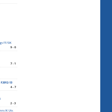
s FF/SIK
9 - 0
7 - 1
 F2012-13
4 - 7
4
2 - 3
ns IK Utv.