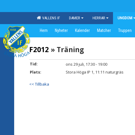
VALLENS IF
DAMER
HERRAR
UNGDOM
Hem
Nyheter
Kalender
Matcher
Truppen
F2012
» Träning
Tid:
ons 29 juli, 17:30 - 19:00
Plats:
Stora Höga IP 1, 11:11 naturgräs
<< Tillbaka