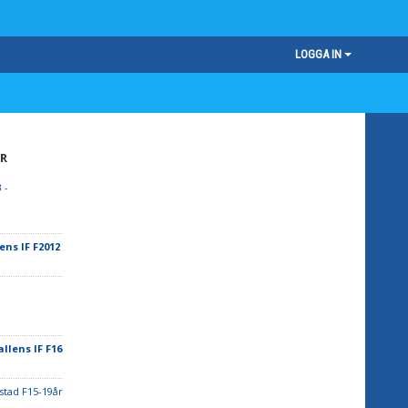
LOGGA IN
R
 -
ens IF F2012
allens IF F16
stad F15-19år