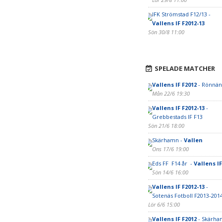
IFK Strömstad F12/13 -
Vallens IF F2012-13
Sön 30/8 11:00
SPELADE MATCHER
Vallens IF F2012
- Rönnäng
Mån 22/6 19:30
Vallens IF F2012-13
-
Grebbestads IF F13
Sön 21/6 18:00
Skärhamn -
Vallen
Ons 17/6 19:00
Eds FF F14 år -
Vallens IF
Sön 14/6 16:00
Vallens IF F2012-13
-
Sotenäs Fotboll F2013-201
Lör 6/6 15:00
Vallens IF F2012
- Skärham