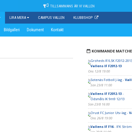
TILLSAMMANS ÄR VI VALLEN
LIRA MERA
CAMPUS VALLEN
KLUBBSHOP
Bildgalleri
Dokument
Kontakt
KOMMANDE MATCHE
Groheds IF/LSK F2012-2013
Vallens IF F2012-13
Ons 12/8 19:00
Sotenäs Fotboll J-lag -
Vall
Sön 23/8 11:00
Vallens IF F2012-13
-
Ödsmåls IK 9m9 12/13
Sön 23/8 16:00
Orust FC Junior Utv-lag -
V
Ons 26/8 19:00
Vallens IF F16
- IFK Ström
Lör 29/8 11:00