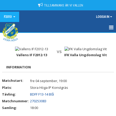
TILLSAMMANS ÄR VI VALLEN
F2013
LOGGA IN
HEM
KALENDER
vs
Vallens IF F2012-13
IFK Valla Ungdomslag Vit
NYHETER
INFORMATION
MATCHER
Matchstart:
fre 04 september, 19:00
TRUPPEN
Plats:
Stora Höga IP Konstgräs
BILDGALLERI
Tävling:
BDFF F13-14 Blå
Matchnummer:
270253083
DOKUMENT
Samling:
18:00
KONTAKT