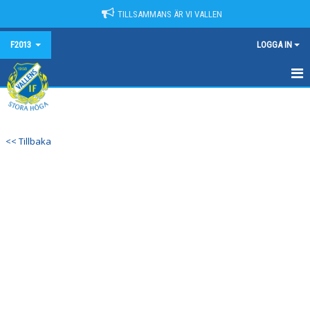
TILLSAMMANS ÄR VI VALLEN
F2013
LOGGA IN
HEM
KALENDER
<< Tillbaka
NYHETER
MATCHER
TRUPPEN
BILDGALLERI
DOKUMENT
KONTAKT