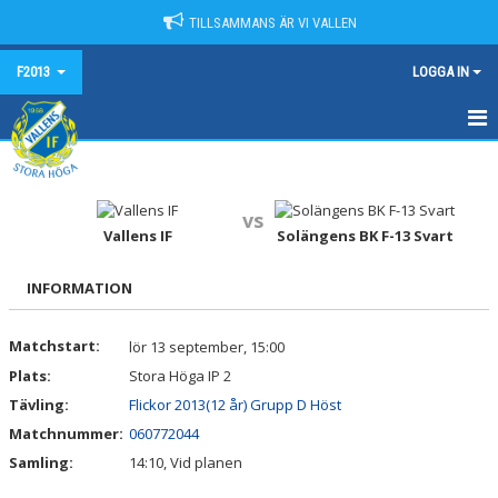
TILLSAMMANS ÄR VI VALLEN
F2013
LOGGA IN
HEM
KALENDER
vs
Vallens IF
Solängens BK F-13 Svart
NYHETER
INFORMATION
MATCHER
Matchstart:
lör 13 september, 15:00
TRUPPEN
Plats:
Stora Höga IP 2
BILDGALLERI
Tävling:
Flickor 2013(12 år) Grupp D Höst
Matchnummer:
060772044
DOKUMENT
Samling:
14:10, Vid planen
KONTAKT