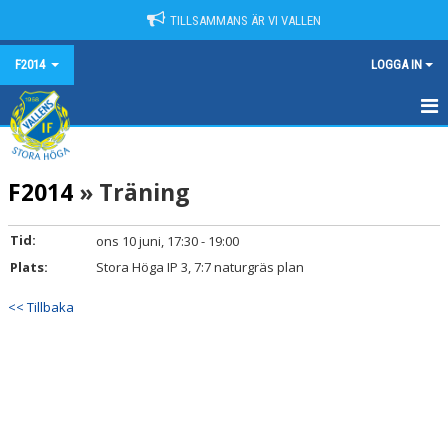
TILLSAMMANS ÄR VI VALLEN
F2014
LOGGA IN
HEM
F2014
» Träning
NYHETER
KALENDER
Tid:
ons 10 juni, 17:30 - 19:00
Plats:
Stora Höga IP 3, 7:7 naturgräs plan
MATCHER
<< Tillbaka
TRUPPEN
BILDGALLERI
DOKUMENT
KONTAKT