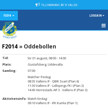
TILLSAMMANS ÄR VI VALLEN
F2014
LOGGA IN
HEM
F2014
» Oddebollen
NYHETER
KALENDER
Tid:
lör 01 augusti, 08:00 - 14:00
Plats:
Gustafsberg, Uddevalla
MATCHER
Samling:
07:00
TRUPPEN
Matcher fredag:
08:35 Vallens IF - QBIK Svart (Plan 6)
11:30 Vallens IF - Lidlöpings FK I (Plan 2)
BILDGALLERI
14:45 Herrestads AIF 3 - Vallens IF (Plan 3)
DOKUMENT
Aktivitetsinfo:
Match lördag:
09:10 Vallens IF - IFK Kumla (Plan 1)
KONTAKT