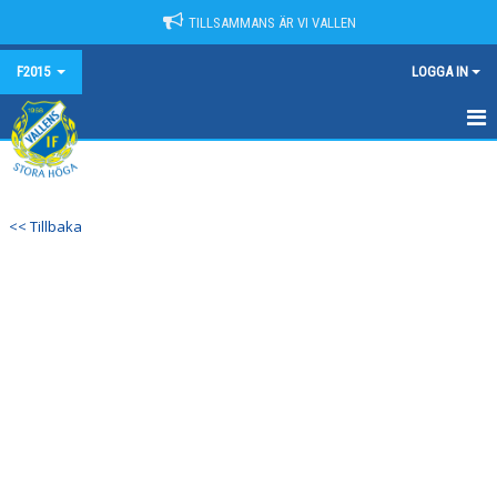
TILLSAMMANS ÄR VI VALLEN
F2015
LOGGA IN
HEM
NYHETER
<< Tillbaka
KALENDER
MATCHER
TRUPPEN
BILDGALLERI
DOKUMENT
KONTAKT