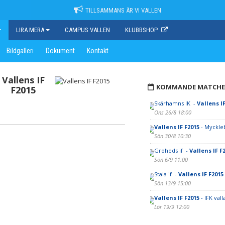
TILLSAMMANS ÄR VI VALLEN
LIRA MERA
CAMPUS VALLEN
KLUBBSHOP
Bildgalleri
Dokument
Kontakt
Vallens IF
KOMMANDE MATCHE
F2015
Skärhamns IK -
Vallens IF
Ons 26/8 18:00
Vallens IF F2015
- Myckle
Sön 30/8 10:30
Groheds if -
Vallens IF F
Sön 6/9 11:00
Stala if -
Vallens IF F2015
Sön 13/9 15:00
Vallens IF F2015
- IFK vall
Lör 19/9 12:00