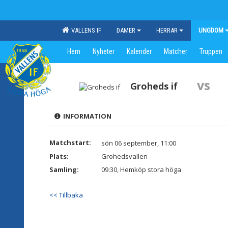
VALLENS IF
DAMER
HERRAR
UNGDOM
Hem
Nyheter
Kalender
Matcher
Truppen
vs
Groheds if
INFORMATION
Matchstart:
sön 06 september, 11:00
Plats:
Grohedsvallen
Samling:
09:30, Hemköp stora höga
<< Tillbaka