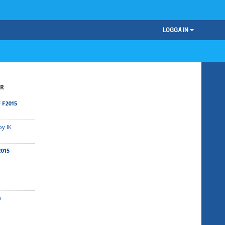
LOGGA IN
R
 F2015
by IK
2015
a