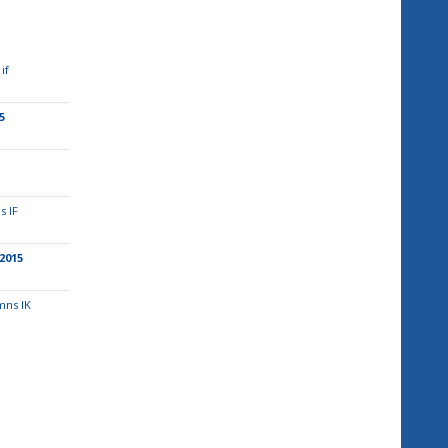
 if
5
s IF
F2015
mns IK