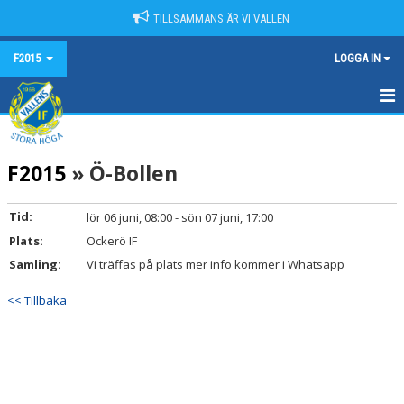
TILLSAMMANS ÄR VI VALLEN
F2015
LOGGA IN
HEM
F2015
» Ö-Bollen
NYHETER
KALENDER
Tid:
lör 06 juni, 08:00 - sön 07 juni, 17:00
Plats:
Ockerö IF
MATCHER
Samling:
Vi träffas på plats mer info kommer i Whatsapp
TRUPPEN
<< Tillbaka
BILDGALLERI
DOKUMENT
KONTAKT