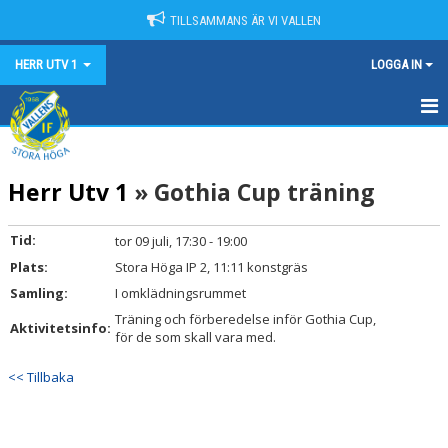
TILLSAMMANS ÄR VI VALLEN
HERR UTV 1
LOGGA IN
HEM
Herr Utv 1
» Gothia Cup träning
NYHETER
KALENDER
Tid:
tor 09 juli, 17:30 - 19:00
Plats:
Stora Höga IP 2, 11:11 konstgräs
MATCHER
Samling:
I omklädningsrummet
TRUPPEN
Träning och förberedelse inför Gothia Cup,
Aktivitetsinfo:
för de som skall vara med.
BILDGALLERI
<< Tillbaka
DOKUMENT
KONTAKT