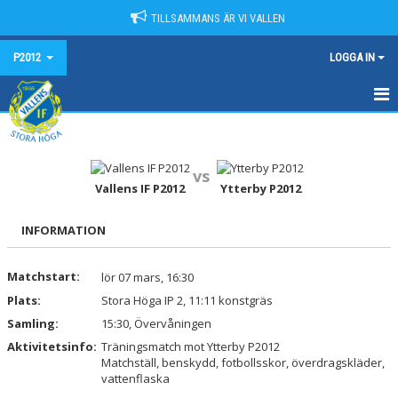
TILLSAMMANS ÄR VI VALLEN
P2012
LOGGA IN
HEM
NYHETER
vs
Vallens IF P2012
Ytterby P2012
KALENDER
INFORMATION
MATCHER
Matchstart:
lör 07 mars, 16:30
TRUPPEN
Plats:
Stora Höga IP 2, 11:11 konstgräs
BILDGALLERI
Samling:
15:30, Övervåningen
Aktivitetsinfo:
Träningsmatch mot Ytterby P2012
DOKUMENT
Matchställ, benskydd, fotbollsskor, överdragskläder,
vattenflaska
KONTAKT