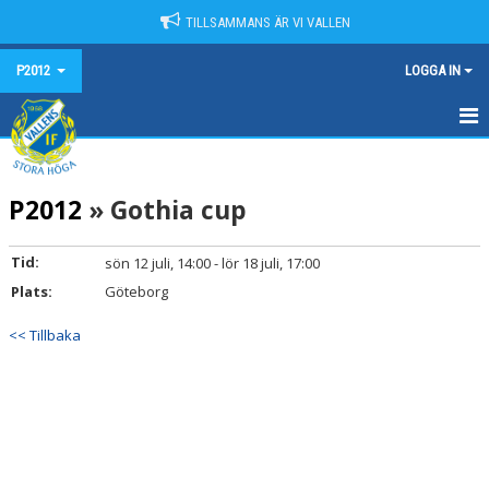
TILLSAMMANS ÄR VI VALLEN
P2012
LOGGA IN
HEM
P2012
» Gothia cup
NYHETER
KALENDER
Tid:
sön 12 juli, 14:00 - lör 18 juli, 17:00
Plats:
Göteborg
MATCHER
<< Tillbaka
TRUPPEN
BILDGALLERI
DOKUMENT
KONTAKT