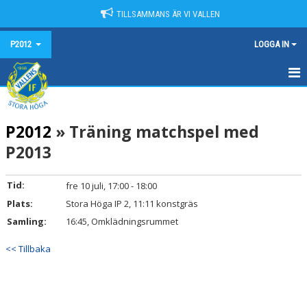
TILLSAMMANS ÄR VI VALLEN
P2012
LOGGA IN
HEM
P2012
» Träning matchspel med
NYHETER
P2013
KALENDER
Tid:
fre 10 juli, 17:00 - 18:00
MATCHER
Plats:
Stora Höga IP 2, 11:11 konstgräs
TRUPPEN
Samling:
16:45, Omklädningsrummet
BILDGALLERI
<< Tillbaka
DOKUMENT
KONTAKT