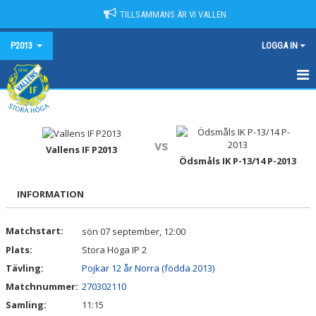
TILLSAMMANS ÄR VI VALLEN
P2013
LOGGA IN
HEM
NYHETER
vs
Vallens IF P2013
Ödsmåls IK P-13/14 P-2013
KALENDER
MATCHER
INFORMATION
TRUPPEN
Matchstart:
sön 07 september, 12:00
Plats:
Stora Höga IP 2
BILDGALLERI
Tävling:
Pojkar 12 år Norra (födda 2013)
DOKUMENT
Matchnummer:
270302110
Samling:
11:15
KONTAKT