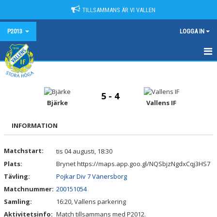
TILLSAMMANS ÄR VI VALLEN
P2013
LOGGA IN
HEM
NYHETER
5 - 4
Bjärke
Vallens IF
KALENDER
INFORMATION
MATCHER
Matchstart:
tis 04 augusti, 18:30
TRUPPEN
Plats:
Brynet https://maps.app.goo.gl/NQSbjzNgdxCqj3HS7
BILDGALLERI
Tävling:
Pojkar Div 7 Vänersborg
Matchnummer:
200151054
DOKUMENT
Samling:
16:20, Vallens parkering
Aktivitetsinfo:
Match tillsammans med P2012.
KONTAKT