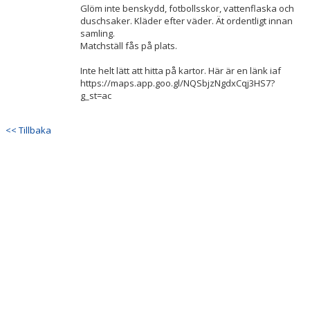
Glöm inte benskydd, fotbollsskor, vattenflaska och
duschsaker. Kläder efter väder. Ät ordentligt innan
samling.
Matchställ fås på plats.
Inte helt lätt att hitta på kartor. Här är en länk iaf
https://maps.app.goo.gl/NQSbjzNgdxCqj3HS7?
g_st=ac
<< Tillbaka