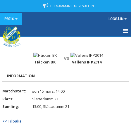
TILLSAMMANS ÄR VI VALLEN
P2014
LOGGA IN
HEM
NYHETER
vs
Häcken BK
Vallens IF P2014
KALENDER
INFORMATION
MATCHER
Matchstart:
sön 15 mars, 14:00
TRUPPEN
Plats:
Slättadamm 21
BILDGALLERI
Samling:
13:00, Slättadamm 21
DOKUMENT
<< Tillbaka
KONTAKT