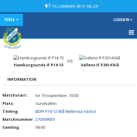
TILLSAMMANS ÄR VI VALLEN
P2014
LOGGA IN
HEM
NYHETER
vs
Hamburgsunds IF P14-15
Vallens IF P2014 blå
KALENDER
INFORMATION
MATCHER
Matchstart:
lör 19 september, 10:00
TRUPPEN
Plats:
Sundvallen
BILDGALLERI
Tävling:
BDFF P10-12 Blå Mellersta Västra
Matchnummer:
270309050
DOKUMENT
Samling:
09:00
KONTAKT