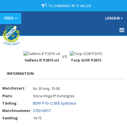
TILLSAMMANS ÄR VI VALLEN
P2015
LOGGA IN
HEM
NYHETER
vs
Vallens IF P2015 vit
Torp GOIF P2015
KALENDER
INFORMATION
MATCHER
Matchstart:
lör 30 maj, 15:00
TRUPPEN
Plats:
Stora Höga IP Konstgräs
BILDGALLERI
Tävling:
BDFF P10-12 Blå Sydöstra
Matchnummer:
270310017
DOKUMENT
Samling:
14:15
KONTAKT