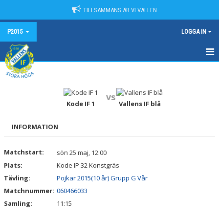
TILLSAMMANS ÄR VI VALLEN
P2015
LOGGA IN
HEM
NYHETER
vs
Kode IF 1
Vallens IF blå
KALENDER
INFORMATION
MATCHER
Matchstart:
sön 25 maj, 12:00
TRUPPEN
Plats:
Kode IP 32 Konstgräs
BILDGALLERI
Tävling:
Pojkar 2015(10 år) Grupp G Vår
Matchnummer:
060466033
DOKUMENT
Samling:
11:15
KONTAKT