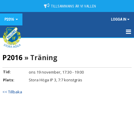
TILLSAMMANS ÄR VI VALLEN
P2016
LOGGA IN
HEM
P2016
» Träning
NYHETER
KALENDER
Tid:
ons 19 november, 17:30 - 19:00
Plats:
Stora Höga IP 3, 7:7 konstgräs
MATCHER
<< Tillbaka
TRUPPEN
BILDGALLERI
DOKUMENT
KONTAKT