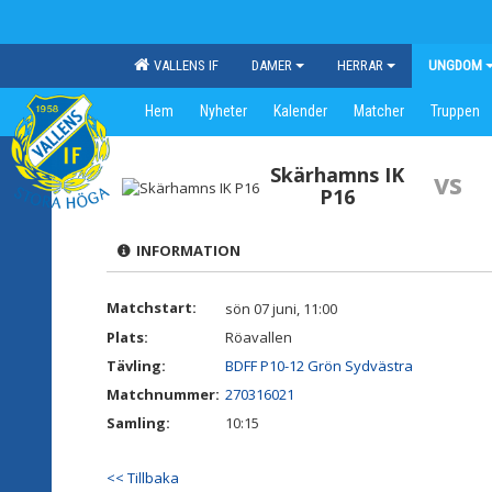
VALLENS IF
DAMER
HERRAR
UNGDOM
Hem
Nyheter
Kalender
Matcher
Truppen
Skärhamns IK
vs
P16
INFORMATION
Matchstart:
sön 07 juni, 11:00
Plats:
Röavallen
Tävling:
BDFF P10-12 Grön Sydvästra
Matchnummer:
270316021
Samling:
10:15
<< Tillbaka