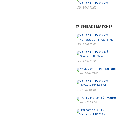
Vallens IF P2016 vit
Sön 30/8 11:00
SPELADE MATCHER
Vallens IF P2016 vit
-
Herrestads AIF P2015 Vit
Sön 21/6 15:00
Vallens IF P2016 blå
-
Groheds IF LSK vit
Sön 21/6 13:30
Myckleby IK P16 -
Vallens 
Sön 14/6 10:00
Vallens IF P2016 vit
-
IFK Valla P2016 Röd
Lör 13/6 10:30
IFK Trollhättan Blå -
Vallen
Sön 7/6 13:00
Skärhamns IK P16 -
Vallens IF P2016 vit