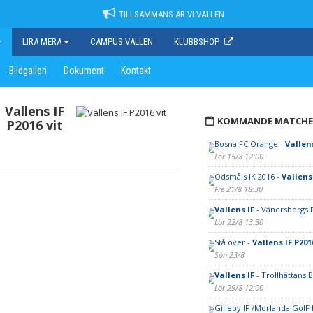
TILLSAMMANS ÄR VI VALLEN
LIRA MERA
CAMPUS VALLEN
KLUBBSHOP
Bildgalleri
Dokument
Kontakt
Vallens IF
KOMMANDE MATCHE
P2016 vit
Bosna FC Orange -
Vallens
Lör 15/8 12:00
Ödsmåls IK 2016 -
Vallens 
Fre 21/8 18:30
Vallens IF
- Vänersborgs F
Lör 22/8 13:30
Stå över -
Vallens IF P201
Sön 23/8
Vallens IF
- Trollhättans 
Lör 29/8 12:00
Gilleby IF /Morlanda GoIF 