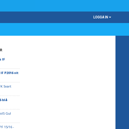
LOGGA IN
R
 IF
IF P2016 vit
K Svart
6 blå
BoIS Gul
PF 15/16 -