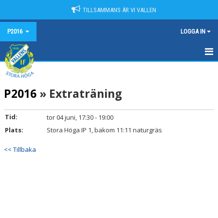
TILLSAMMANS ÄR VI VALLEN
P2016
LOGGA IN
HEM
P2016
» Extraträning
NYHETER
KALENDER
Tid:
tor 04 juni, 17:30 - 19:00
Plats:
Stora Höga IP 1, bakom 11:11 naturgräs
MATCHER
<< Tillbaka
TRUPPEN
BILDGALLERI
DOKUMENT
KONTAKT