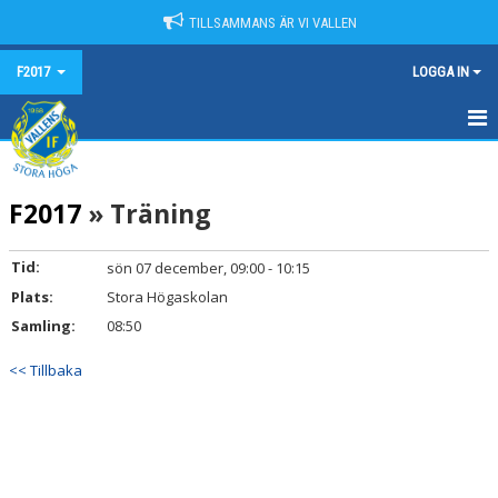
TILLSAMMANS ÄR VI VALLEN
F2017
LOGGA IN
HEM
F2017
» Träning
NYHETER
KALENDER
Tid:
sön 07 december, 09:00 - 10:15
Plats:
Stora Högaskolan
MATCHER
Samling:
08:50
TRUPPEN
<< Tillbaka
BILDGALLERI
DOKUMENT
KONTAKT