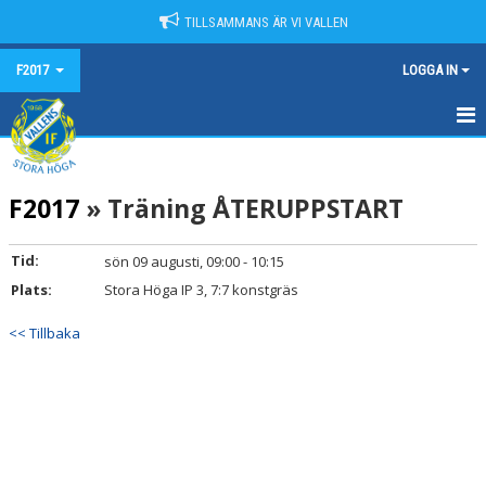
TILLSAMMANS ÄR VI VALLEN
F2017
LOGGA IN
HEM
F2017
» Träning ÅTERUPPSTART
NYHETER
KALENDER
Tid:
sön 09 augusti, 09:00 - 10:15
Plats:
Stora Höga IP 3, 7:7 konstgräs
MATCHER
<< Tillbaka
TRUPPEN
BILDGALLERI
DOKUMENT
KONTAKT