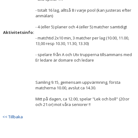
- totalt 16 lag, alltså 8 i varje pool (kan justeras efter
anmälan)
- 4 (eller 5) planer och 4 (eller 5) matcher samtidigt
Aktivitetsinfo:
- matchtid 2x10 min, 3 matcher per lag (10.00, 11.00,
13,00 resp 10.30, 11.30, 13.30)
- spelare från A och Utv trupperna tillsammans med
Er ledare är domare och ledare
Samling 9.15, gemensam uppvärmning, första
matcherna 10.00, avslut ca 14.30.
Mitt på dagen, ca 12.00, spelar "Lek och boll" (20:or
och 21:or) mot våra seniorer !!
<< Tillbaka