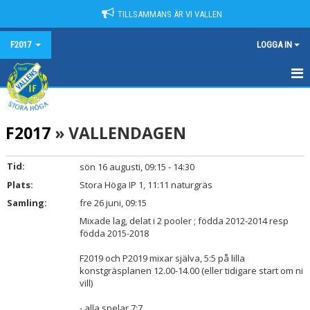
TILLSAMMANS ÄR VI VALLEN
F2017
LOGGA IN
HEM
F2017
» VALLENDAGEN
NYHETER
KALENDER
Tid:
sön 16 augusti, 09:15 - 14:30
Plats:
Stora Höga IP 1, 11:11 naturgräs
MATCHER
Samling:
fre 26 juni, 09:15
TRUPPEN
Mixade lag, delat i 2 pooler ; födda 2012-2014 resp
födda 2015-2018
BILDGALLERI
F2019 och P2019 mixar själva, 5:5 på lilla
konstgräsplanen 12.00-14.00 (eller tidigare start om ni
DOKUMENT
vill)
- alla spelar 7:7
KONTAKT