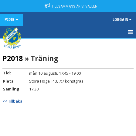
TILLSAMMANS ÄR VI VALLEN
P2018
LOGGA IN
HEM
P2018
» Träning
NYHETER
KALENDER
Tid:
mån 10 augusti, 17:45 - 19:00
Plats:
Stora Höga IP 3, 7:7 konstgräs
MATCHER
Samling:
17:30
TRUPPEN
<< Tillbaka
BILDGALLERI
DOKUMENT
KONTAKT