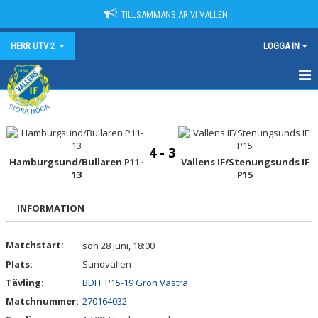
TILLSAMMANS ÄR VI VALLEN
HERR UTV 2
LOGGA IN
HEM
NYHETER
4 - 3
Hamburgsund/Bullaren P11-
Vallens IF/Stenungsunds IF
KALENDER
13
P15
MATCHER
INFORMATION
TRUPPEN
Matchstart:
sön 28 juni, 18:00
BILDGALLERI
Plats:
Sundvallen
Tävling:
BDFF P15-19 Grön Västra
DOKUMENT
Matchnummer:
270164032
KONTAKT