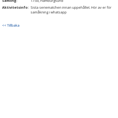
Samling:
17:00, Hamburgsund
Aktivitetsinfo:
Sista seriematchen innan uppehållet. Hör av er för
samåkning i whatsapp
<< Tillbaka