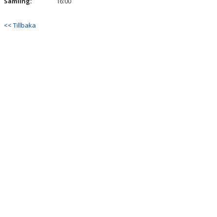
Samling:
16:00
<< Tillbaka