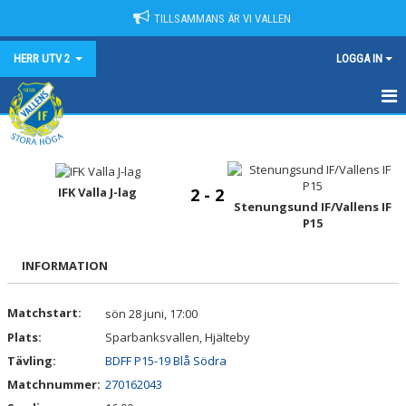
TILLSAMMANS ÄR VI VALLEN
HERR UTV 2
LOGGA IN
HEM
NYHETER
IFK Valla J-lag
2 - 2
Stenungsund IF/Vallens IF
KALENDER
P15
MATCHER
INFORMATION
TRUPPEN
Matchstart:
sön 28 juni, 17:00
BILDGALLERI
Plats:
Sparbanksvallen, Hjälteby
Tävling:
BDFF P15-19 Blå Södra
DOKUMENT
Matchnummer:
270162043
KONTAKT