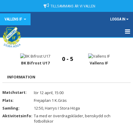
TILLSAMMANS ÄR VI VALLEN
VALLENS IF
LOGGA IN
HEM
NYHETER
0 - 5
BK Bifrost U17
Vallens IF
OM VALLENS IF
INFORMATION
KONTAKT
Matchstart:
lör 12 april, 15:00
KALENDER
Plats:
Frejaplan 1 K.Gräs
MATCHER
Samling:
12:50, Harrys I Stora Höga
Aktivitetsinfo:
Ta med er överdragskläder, benskydd och
SPONSORER
fotbollskor