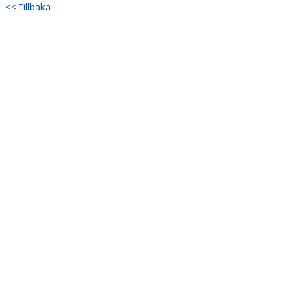
VERKSAMHETSHANDBOK
<< Tillbaka
VALLENLEDARE
FÖRÄLDRAR
LÄNKAR
DOKUMENT