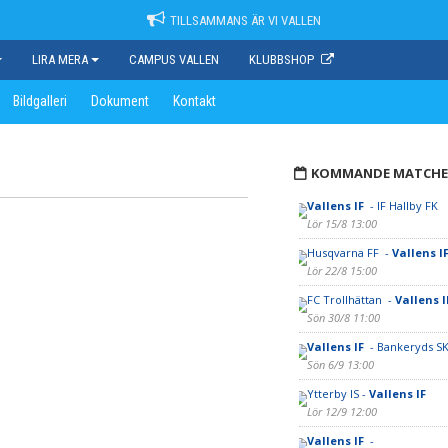
TILLSAMMANS ÄR VI VALLEN
LIRA MERA
CAMPUS VALLEN
KLUBBSHOP
Bildgalleri
Dokument
Kontakt
KOMMANDE MATCHE
Vallens IF
- IF Hallby FK
Lör 15/8 13:00
Husqvarna FF -
Vallens I
Lör 22/8 15:00
FC Trollhättan -
Vallens 
Sön 30/8 11:00
Vallens IF
- Bankeryds S
Sön 6/9 13:00
Ytterby IS -
Vallens IF
Lör 12/9 12:00
Vallens IF
-