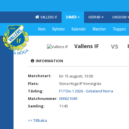
VALLENS IF
DAMER
HERRAR
UNGDOM
Hem
Nyheter
Kalender
Matcher
Truppen
vs
Vallens IF
INFORMATION
Matchstart:
lör 15 augusti, 13:00
Plats:
Stora Höga IP Konstgräs
Tävling:
F17 Div.1 2026 - Götaland Norra
Matchnummer:
000621049
Samling:
11:45
<< Tillbaka