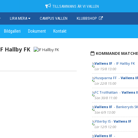
TILLSAMMANS ÄR VI VALLEN
LIRA MERA
CAMPUS VALLEN
KLUBBSHOP
Bildgalleri
Dokument
Kontakt
IF Hallby FK
KOMMANDE MATCHE
Vallens IF
- IF Hallby FK
Lör 15/8 13:00
Husqvarna FF -
Vallens I
Lör 22/8 15:00
FC Trollhättan -
Vallens 
Sön 30/8 11:00
Vallens IF
- Bankeryds S
Sön 6/9 13:00
Ytterby IS -
Vallens IF
Lör 12/9 12:00
Vallens IF
-