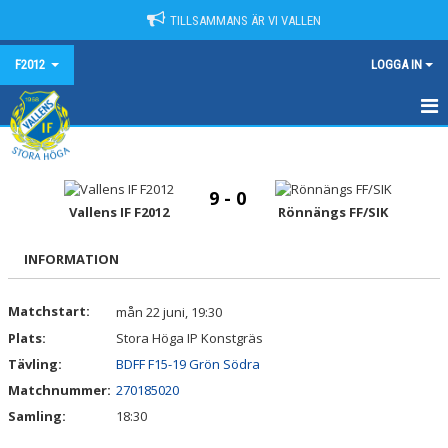
TILLSAMMANS ÄR VI VALLEN
F2012
LOGGA IN
HEM
NYHETER
9 - 0
Vallens IF F2012
Rönnängs FF/SIK
KALENDER
INFORMATION
MATCHER
Matchstart:
mån 22 juni, 19:30
TRUPPEN
Plats:
Stora Höga IP Konstgräs
BILDGALLERI
Tävling:
BDFF F15-19 Grön Södra
Matchnummer:
270185020
DOKUMENT
Samling:
18:30
KONTAKT