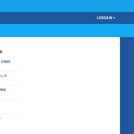
LOGGA IN
R
 F2015
by IK
2015
a