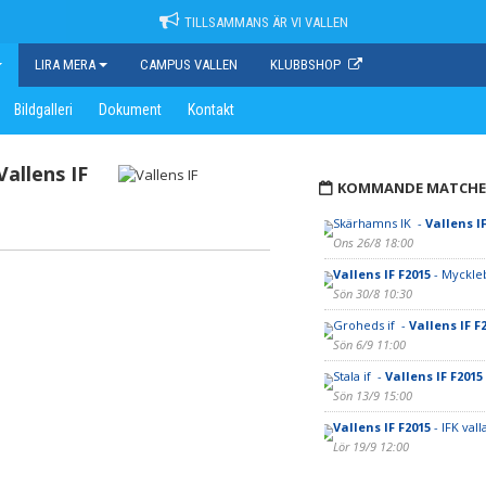
TILLSAMMANS ÄR VI VALLEN
LIRA MERA
CAMPUS VALLEN
KLUBBSHOP
Bildgalleri
Dokument
Kontakt
Vallens IF
KOMMANDE MATCHE
Skärhamns IK -
Vallens IF
Ons 26/8 18:00
Vallens IF F2015
- Myckle
Sön 30/8 10:30
Groheds if -
Vallens IF F
Sön 6/9 11:00
Stala if -
Vallens IF F2015
Sön 13/9 15:00
Vallens IF F2015
- IFK vall
Lör 19/9 12:00