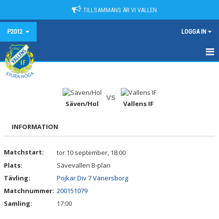
TILLSAMMANS ÄR VI VALLEN
P2012
LOGGA IN
HEM
NYHETER
vs
Säven/Hol
Vallens IF
KALENDER
INFORMATION
MATCHER
Matchstart:
tor 10 september, 18:00
TRUPPEN
Plats:
Sävevallen B-plan
BILDGALLERI
Tävling:
Pojkar Div 7 Vänersborg
Matchnummer:
200151079
DOKUMENT
Samling:
17:00
KONTAKT