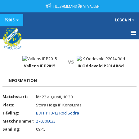
TILLSAMMANS ÄR VI VALLEN
P2015
LOGGA IN
HEM
NYHETER
vs
Vallens IF P2015
IK Oddevold P2014 Röd
KALENDER
INFORMATION
MATCHER
Matchstart:
lör 22 augusti, 10:30
TRUPPEN
Plats:
Stora Höga IP Konstgräs
BILDGALLERI
Tävling:
BDFF P10-12 Röd Södra
Matchnummer:
270306033
DOKUMENT
Samling:
09:45
KONTAKT