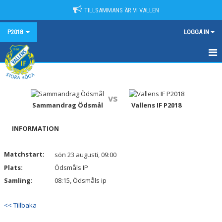
TILLSAMMANS ÄR VI VALLEN
P2018
LOGGA IN
HEM
NYHETER
vs
Sammandrag Ödsmål
Vallens IF P2018
KALENDER
INFORMATION
MATCHER
Matchstart:
sön 23 augusti, 09:00
TRUPPEN
Plats:
Ödsmåls IP
BILDGALLERI
Samling:
08:15, Ödsmåls ip
DOKUMENT
<< Tillbaka
KONTAKT