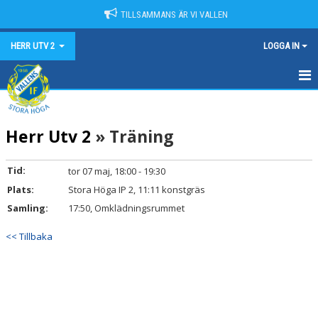
TILLSAMMANS ÄR VI VALLEN
HERR UTV 2
LOGGA IN
HEM
Herr Utv 2
» Träning
NYHETER
KALENDER
Tid:
tor 07 maj, 18:00 - 19:30
Plats:
Stora Höga IP 2, 11:11 konstgräs
MATCHER
Samling:
17:50, Omklädningsrummet
TRUPPEN
<< Tillbaka
BILDGALLERI
DOKUMENT
KONTAKT