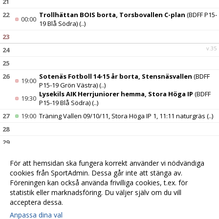
21
22
Trollhättan BOIS borta, Torsbovallen C-plan
(BDFF P15-
00:00
19 Blå Södra)
(..)
23
v.35
24
25
26
Sotenäs Fotboll 14-15 år borta, Stensnäsvallen
(BDFF
19:00
P15-19 Grön Västra)
(..)
Lysekils AIK Herrjuniorer hemma, Stora Höga IP
(BDFF
19:30
P15-19 Blå Södra)
(..)
27
19:00
Träning Vallen 09/10/11, Stora Höga IP 1, 11:11 naturgräs
(..)
28
29
30
IFK Valla P2011 hemma, Stora Höga IP Konstgräs
(BDFF
11:00
För att hemsidan ska fungera korrekt använder vi nödvändiga
P15-19 Grön Västra)
(..)
cookies från SportAdmin. Dessa går inte att stänga av.
v.36
31
Föreningen kan också använda frivilliga cookies, t.ex. för
statistik eller marknadsföring. Du väljer själv om du vill
acceptera dessa.
Anpassa dina val