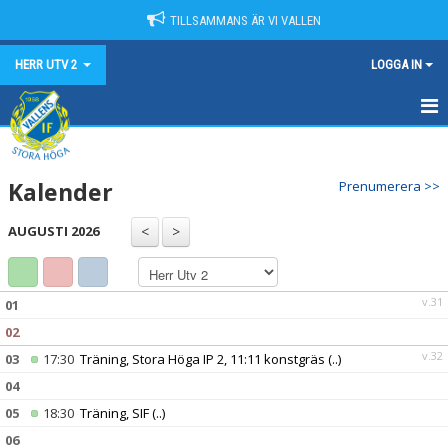
TILLSAMMANS ÄR VI VALLEN
HERR UTV 2
LOGGA IN
HEM
Kalender
Prenumerera >>
NYHETER
AUGUSTI 2026
KALENDER
MATCHER
v.31
01
TRUPPEN
02
v.32
03
17:30
Träning, Stora Höga IP 2, 11:11 konstgräs
(..)
BILDGALLERI
04
DOKUMENT
05
18:30
Träning, SIF
(..)
06
KONTAKT