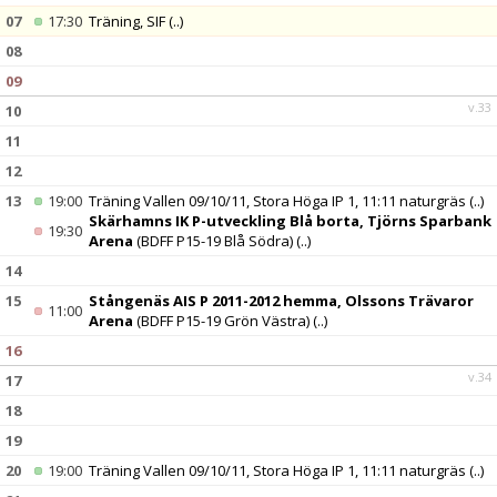
07
17:30
Träning, SIF
(..)
08
09
v.33
10
11
12
13
19:00
Träning Vallen 09/10/11, Stora Höga IP 1, 11:11 naturgräs
(..)
Skärhamns IK P-utveckling Blå borta, Tjörns Sparbank
19:30
Arena
(BDFF P15-19 Blå Södra)
(..)
14
15
Stångenäs AIS P 2011-2012 hemma, Olssons Trävaror
11:00
Arena
(BDFF P15-19 Grön Västra)
(..)
16
v.34
17
18
19
20
19:00
Träning Vallen 09/10/11, Stora Höga IP 1, 11:11 naturgräs
(..)