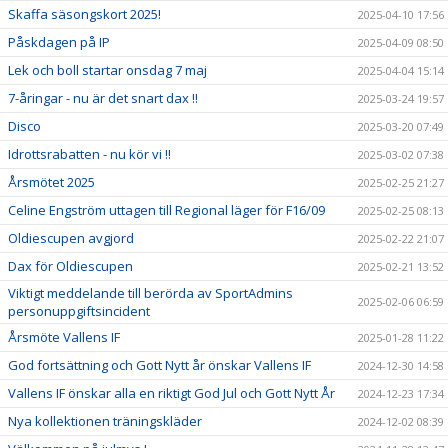
Skaffa säsongskort 2025!
2025-04-10 17:56
Påskdagen på IP
2025-04-09 08:50
Lek och boll startar onsdag 7 maj
2025-04-04 15:14
7-åringar - nu är det snart dax !!
2025-03-24 19:57
Disco
2025-03-20 07:49
Idrottsrabatten - nu kör vi !!
2025-03-02 07:38
Årsmötet 2025
2025-02-25 21:27
Celine Engström uttagen till Regional läger för F16/09
2025-02-25 08:13
Oldiescupen avgjord
2025-02-22 21:07
Dax för Oldiescupen
2025-02-21 13:52
Viktigt meddelande till berörda av SportAdmins
2025-02-06 06:59
personuppgiftsincident
Årsmöte Vallens IF
2025-01-28 11:22
God fortsättning och Gott Nytt år önskar Vallens IF
2024-12-30 14:58
Vallens IF önskar alla en riktigt God Jul och Gott Nytt År
2024-12-23 17:34
Nya kollektionen träningskläder
2024-12-02 08:39