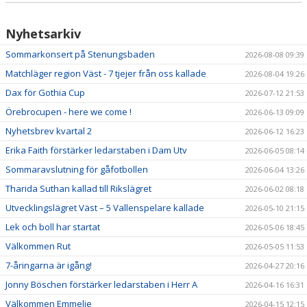
VERKSAMHETSHANDBOK
VALLENLEDARE
Nyhetsarkiv
Sommarkonsert på Stenungsbaden
2026-08-08 09:39
FÖRÄLDRAR
Matchläger region Väst - 7 tjejer från oss kallade
2026-08-04 19:26
LÄNKAR
Dax för Gothia Cup
2026-07-12 21:53
Örebrocupen - here we come !
2026-06-13 09:09
DOKUMENT
Nyhetsbrev kvartal 2
2026-06-12 16:23
Erika Faith förstärker ledarstaben i Dam Utv
2026-06-05 08:14
Sommaravslutning för gåfotbollen
2026-06-04 13:26
Tharida Suthan kallad till Rikslägret
2026-06-02 08:18
Utvecklingslägret Väst – 5 Vallenspelare kallade
2026-05-10 21:15
Lek och boll har startat
2026-05-06 18:45
Välkommen Rut
2026-05-05 11:53
7-åringarna är igång!
2026-04-27 20:16
Jonny Böschen förstärker ledarstaben i Herr A
2026-04-16 16:31
Välkommen Emmelie
2026-04-15 12:15