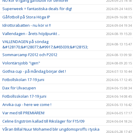
NU kör vi igång gåfotboll för seniorer
2024-09-25 14:18
Superweek = fantastiska deals för dig!
2024-09-24 14:05
Gåfotboll på Stora Höga IP
2024-09-16 08:15
Idrottsrabatten - nu kör vi !!
2024-09-04 19:34
Vallendagen - årets höjdpunkt ..
2024-08-19 15:20
VALLENDAGEN på söndag
2024-08-13 15:47
&#128170;&#128077;&#9917;&#65039;&#128153;
Sommarcamp F2012 och P2012
2024-08-13 09:50
Volontärsjobb "igen"
2024-08-09 20:15
Gothia cup - på måndag börjar det !
2024-07-13 10:44
Fotbollskolan 17-19 juni
2024-06-17 12:45
Dax för Ulvacupen
2024-06-15 08:34
Fotbollsskolan 17-19 juni
2024-06-14 08:45
Arvika cup - here we come !
2024-06-13 16:42
Var med till PREMIÄREN!
2024-06-05 17:17
Celine Engström kallad till Riksläger för F15/09
2024-06-04 18:26
Våran Billal Nuur Mohamed blir ungdomsproffs i tyska
2024-05-28 17:47