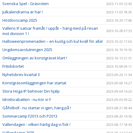
Svenska Spel - Gräsroten
2025-11-05 12:43
Julkalendrarna är här !
2025-11-03 18:30
Höstlovscamp 2025
2025-10-29 17:08
Vallens IF satsar framåt / uppåt – häng med på resan
2025-10-28 07:35
mot division 1 !
Halloweenpromenaden – en kuslig och kul kväll för alla!
2025-10-22 11:06
Ungdomsavslutningen 2025
2025-10-19 19:55
Omläggningen av konstgräset klart !
2025-10-15 21:51
Fritidskortet
2025-10-08 09:11
Nyhetsbrev kvartal 3
2025-09-26 11:34
Konstgräsomläggningen har startat
2025-09-08 16:27
Stora Höga IP behöver Din hjälp
2025-09-04 16:26
Idrottsrabatten - nu kör vi !!
2025-09-03 09:22
Gåfotboll - nu startar vi igen, häng på !
2025-08-21 08:44
Sommarcamp F2013 och P2013
2025-08-20 14:56
Vallendagen - vilken härlig dag vi fick !
2025-08-17 18:45
Vallendagen 2025
2025-08-14 07:44