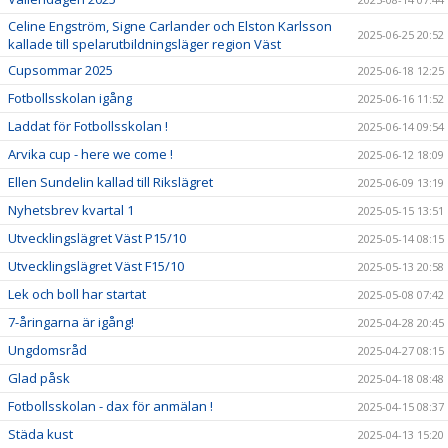
Celine Engström, Signe Carlander och Elston Karlsson
2025-06-25 20:52
kallade till spelarutbildningsläger region Väst
Cupsommar 2025
2025-06-18 12:25
Fotbollsskolan igång
2025-06-16 11:52
Laddat för Fotbollsskolan !
2025-06-14 09:54
Arvika cup - here we come !
2025-06-12 18:09
Ellen Sundelin kallad till Rikslägret
2025-06-09 13:19
Nyhetsbrev kvartal 1
2025-05-15 13:51
Utvecklingslägret Väst P15/10
2025-05-14 08:15
Utvecklingslägret Väst F15/10
2025-05-13 20:58
Lek och boll har startat
2025-05-08 07:42
7-åringarna är igång!
2025-04-28 20:45
Ungdomsråd
2025-04-27 08:15
Glad påsk
2025-04-18 08:48
Fotbollsskolan - dax för anmälan !
2025-04-15 08:37
Städa kust
2025-04-13 15:20