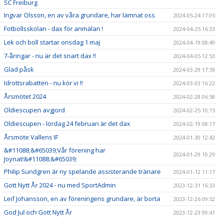
SC Freiburg
Ingvar Olsson, en av våra grundare, har lämnat oss
2024-05-24 17:05
Fotbollsskolan - dax för anmälan !
2024-04-25 16:33
Lek och boll startar onsdag 1 maj
2024-04-19 08:49
7-åringar - nu är det snart dax !!
2024-04-05 12:53
Glad påsk
2024-03-29 17:59
Idrottsrabatten - nu kör vi !!
2024-03-03 16:22
Årsmötet 2024
2024-02-28 06:58
Oldiescupen avgjord
2024-02-25 10:15
Oldiescupen - lördag 24 februari är det dax
2024-02-19 08:17
Årsmöte Vallens IF
2024-01-30 12:42
&#11088;&#65039;Vår förening har
2024-01-29 10:29
Joynat!&#11088;&#65039;
Philip Sundgren är ny spelande assisterande tränare
2024-01-12 11:17
Gott Nytt År 2024 - nu med SportAdmin
2023-12-31 16:33
Leif Johansson, en av föreningens grundare, är borta
2023-12-26 09:52
God Jul och Gott Nytt År
2023-12-23 09:41