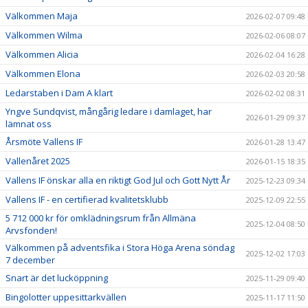
Välkommen Maja
2026-02-07 09:48
Välkommen Wilma
2026-02-06 08:07
Välkommen Alicia
2026-02-04 16:28
Välkommen Elona
2026-02-03 20:58
Ledarstaben i Dam A klart
2026-02-02 08:31
Yngve Sundqvist, mångårig ledare i damlaget, har
2026-01-29 09:37
lämnat oss
Årsmöte Vallens IF
2026-01-28 13:47
Vallenåret 2025
2026-01-15 18:35
Vallens IF önskar alla en riktigt God Jul och Gott Nytt År
2025-12-23 09:34
Vallens IF - en certifierad kvalitetsklubb
2025-12-09 22:55
5 712 000 kr för omklädningsrum från Allmäna
2025-12-04 08:50
Arvsfonden!
Välkommen på adventsfika i Stora Höga Arena söndag
2025-12-02 17:03
7 december
Snart är det lucköppning
2025-11-29 09:40
Bingolotter uppesittarkvällen
2025-11-17 11:50