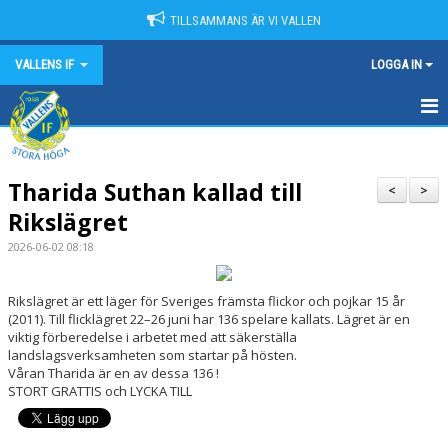
TILLSAMMANS ÄR VI VALLEN
VALLENS IF
LOGGA IN
HEM
Tharida Suthan kallad till
NYHETER
<
>
Rikslägret
OM VALLENS IF
2026-06-02 08:18
KONTAKT
Rikslägret är ett läger för Sveriges främsta flickor och pojkar 15 år
(2011). Till flicklägret 22–26 juni har 136 spelare kallats. Lägret är en
KALENDER
viktig förberedelse i arbetet med att säkerställa
landslagsverksamheten som startar på hösten.
MATCHER
Våran Tharida är en av dessa 136 !
STORT GRATTIS och LYCKA TILL
SPONSORER